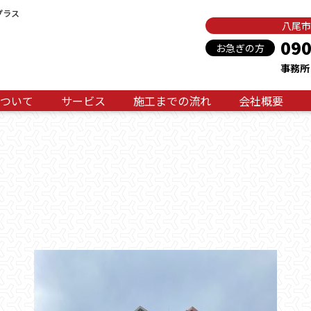
プラス
八尾市
090
お急ぎの方
事務所：
ついて
サービス
施工までの流れ
会社概要