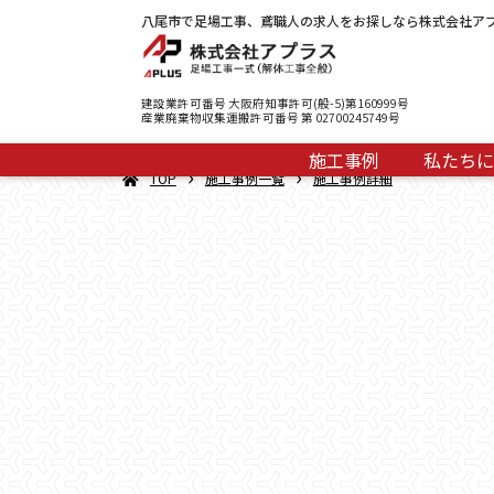
八尾市で足場工事、鳶職人の求人をお探しなら株式会社ア
建設業許可番号 大阪府知事許可(般-5)第160999号
産業廃棄物収集運搬許可番号 第 02700245749号
施工事例
私たちに
›
›
TOP
施工事例一覧
施工事例詳細