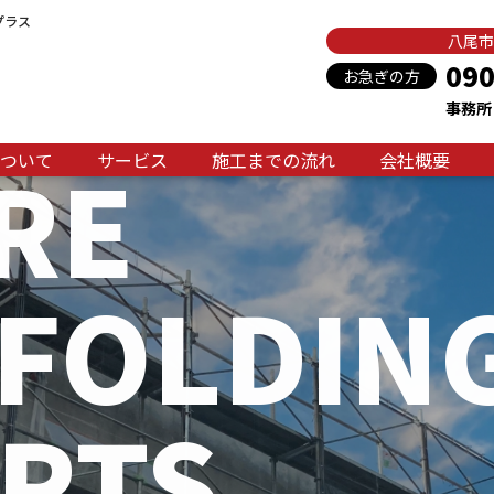
プラス
八尾市
090
お急ぎの方
事務所：
RE
ついて
サービス
施工までの流れ
会社概要
FOLDIN
RTS