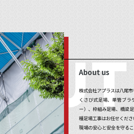
2026.07.25
大阪市淀川区 仮囲い工事
ERVI
OUT
About us
株式会社アプラスは八尾市
くさび式足場、単管ブラ
ー）、枠組み足場、橋梁足
種足場工事はお任せくださ
現場の安心と安全を守るこ