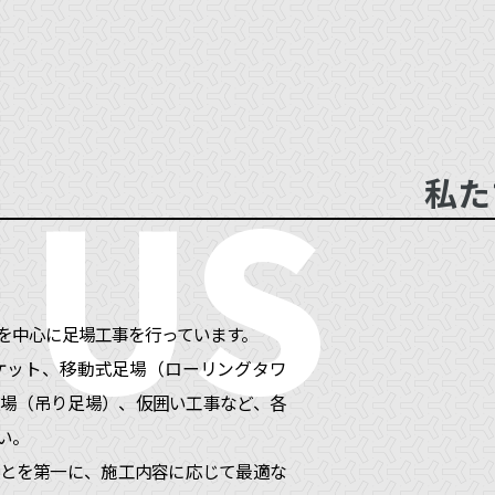
CE
 US
私た
を中心に足場工事を行っています。
ケット、移動式足場（ローリングタワ
場（吊り足場）、仮囲い工事など、各
い。
とを第一に、施工内容に応じて最適な