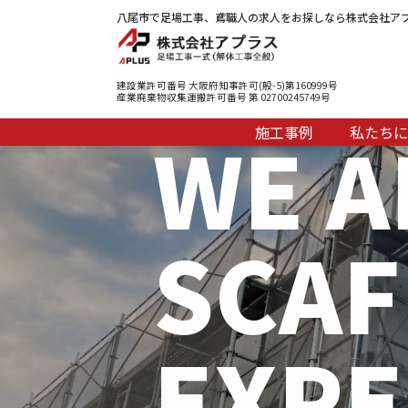
八尾市で足場工事、鳶職人の求人をお探しなら株式会社ア
建設業許可番号 大阪府知事許可(般-5)第160999号
産業廃棄物収集運搬許可番号 第 02700245749号
WE A
施工事例
私たちに
SCAF
EXPE