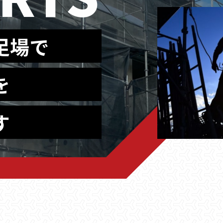
足場で
を
す