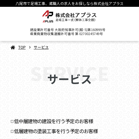
八尾市で足場工事、鳶職人の求人をお探しなら株式会社アプラス
建設業許可番号 大阪府知事許可(般-5)第160999号
産業廃棄物収集運搬許可番号 第 02700245749号
›
TOP
サービス
SERVICE
サービス
低中層建物の建設を行う予定のお客様
□
低層建物の塗装工事を行う予定のお客様
□