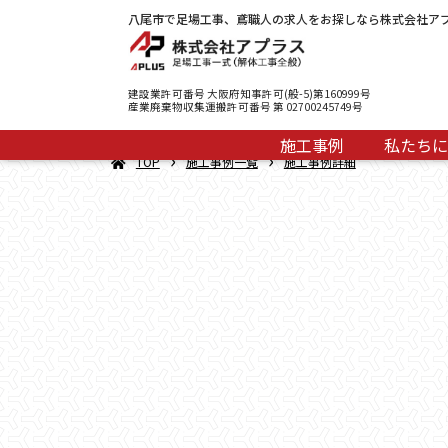
八尾市で足場工事、鳶職人の求人をお探しなら株式会社ア
建設業許可番号 大阪府知事許可(般-5)第160999号
産業廃棄物収集運搬許可番号 第 02700245749号
施工事例
私たちに
›
›
TOP
施工事例一覧
施工事例詳細