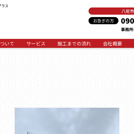
プラス
八尾市
090
お急ぎの方
事務所：
ついて
サービス
施工までの流れ
会社概要