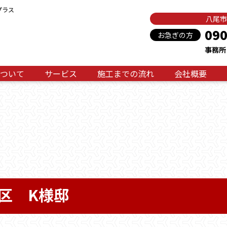
プラス
八尾市
090
お急ぎの方
事務所：
ついて
サービス
施工までの流れ
会社概要
区 K様邸