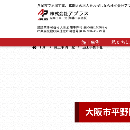
八尾市で足場工事、鳶職人の求人をお探しなら株式会社ア
建設業許可番号 大阪府知事許可(般-5)第160999号
産業廃棄物収集運搬許可番号 第 02700245749号
施工事例
私たちに
›
›
TOP
施工事例一覧
施工事例詳細
大阪市平野