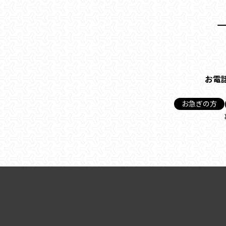
お電
お急ぎの方